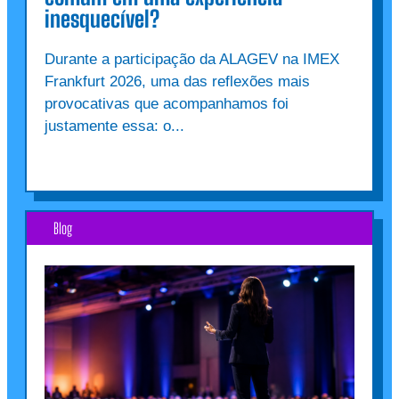
inesquecível?
Durante a participação da ALAGEV na IMEX
Frankfurt 2026, uma das reflexões mais
provocativas que acompanhamos foi
justamente essa: o...
Blog