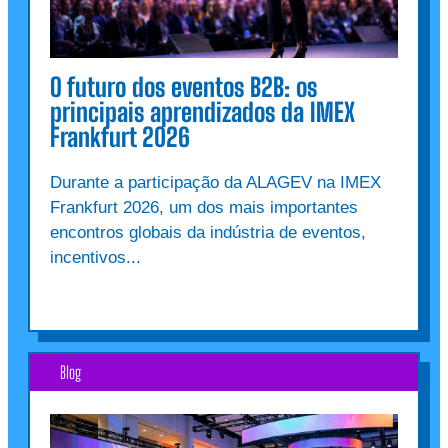
O futuro dos eventos B2B: os
principais aprendizados da IMEX
Frankfurt 2026
Durante a participação da ALAGEV na IMEX
Frankfurt 2026, um dos mais importantes
encontros globais da indústria de eventos,
incentivos...
Blog