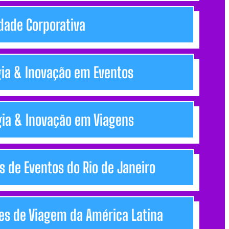
dade Corporativa
ogia & Inovação em Eventos
ogia & Inovação em Viagens
es de Eventos do Rio de Janeiro
res de Viagem da América Latina