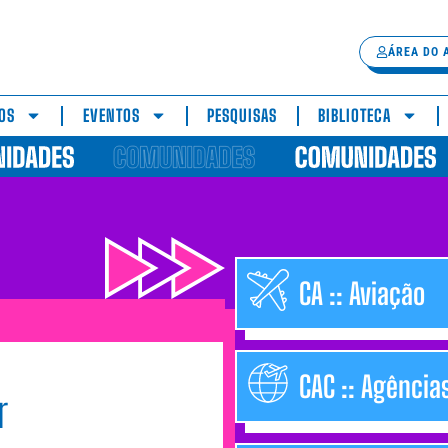
ÁREA DO 
OS
EVENTOS
PESQUISAS
BIBLIOTECA
CA :: Aviação
CAC :: Agência
r