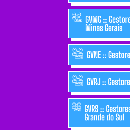
GVMG :: Gestor
Minas Gerais
GVNE :: Gestor
GVRJ :: Gestor
GVRS :: Gestore
Grande do Sul