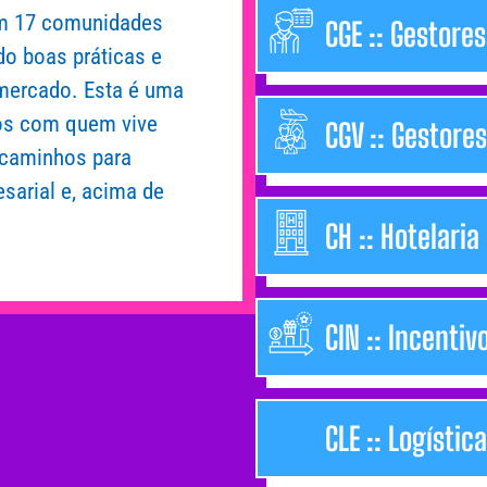
em 17 comunidades
CGE :: Gestore
do boas práticas e
mercado. Esta é uma
os com quem vive
CGV :: Gestore
 caminhos para
sarial e, acima de
CH :: Hotelaria
CIN :: Incentiv
CLE :: Logístic