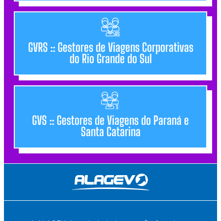
GVRS :: Gestores de Viagens Corporativas
do Rio Grande do Sul
GVS :: Gestores de Viagens do Paraná e
Santa Catarina