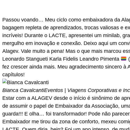
Passou voando… Meu ciclo como embaixadora da Alagev
bagagem repleta de aprendizados, trocas valiosas e exp
incríveis! Durante o LACTE, apresentei um minilab, gr
mergulho em inovação e conexão. Deixo aqui um convite
Alagev. Vale muito a pena! Mas o que mais marcou essa
Leonardo Stangueti Karla Fidelis Leandro Pimenta
(
fez crescer ainda mais. Meu agradecimento sincero 
capítulos!
Bianca Cavalcanti
Eventos | Viagens Corporativas e Inc
Estar com a ALAGEV desde o início é sinônimo de apren
de assumir o papel de Embaixador da Associação, uma 
guarda!!! E olha… foi transformador! Pode não parece
Embaixador me tirou da zona de conforto, mexeu comigo
LACTE. Quem diria, hein? Foi um ano intenso, de muda