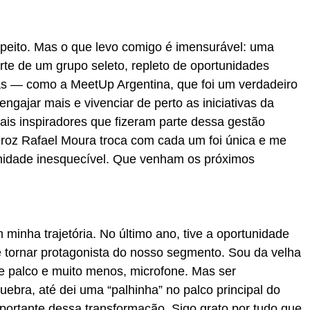
peito. Mas o que levo comigo é imensurável: uma
arte de um grupo seleto, repleto de oportunidades
ras — como a MeetUp Argentina, que foi um verdadeiro
gajar mais e vivenciar de perto as iniciativas da
ais inspiradores que fizeram parte dessa gestão
iroz Rafael Moura troca com cada um foi única e me
nidade inesquecível. Que venham os próximos
inha trajetória. No último ano, tive a oportunidade
e tornar protagonista do nosso segmento. Sou da velha
de palco e muito menos, microfone. Mas ser
ebra, até dei uma “palhinha” no palco principal do
portante dessa transformação. Sigo grato por tudo que