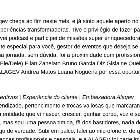
 chega ao fim neste mês, e já sinto aquele aperto no 
eriências transformadoras. Tive o privilégio de fazer p
avei podcast e participei de missões super enriquecedo
 especial para você, gestor de eventos que deseja se en
 jornada, sem dúvida, foi a proximidade com profission
Ele/Dele) Elian Zanelato Bruno Garcia Diz Gislaine Que
à ALAGEV Andrea Matos Luana Nogueira por essa oportu
entivos | Experiência do cliente | Embaixadora Alagev
dizado, pertencimento e trocas valiosas que marcaram m
entidade que vi nascer, crescer, ganhar corpo, voz e s
r, mas sou uma pessoa tímida, fã dos bastidores, nada 
 de verdade. Subi em palco, falei ao microfone e, de qu
nças profissionais e pessoais, e a ALAGEV foi parte im