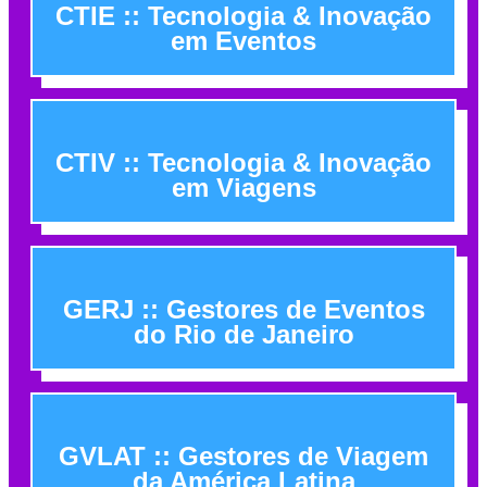
CTIE :: Tecnologia & Inovação
em Eventos
CTIV :: Tecnologia & Inovação
em Viagens
GERJ :: Gestores de Eventos
do Rio de Janeiro
GVLAT :: Gestores de Viagem
da América Latina